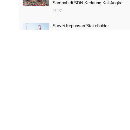
Sampah di SDN Kedaung Kali Angke
08-07
Survei Kepuasan Stakeholder
Meningkat, Pertamina NRE Perkuat
Komitmen Mewujudkan Transisi Energi
Berkelanjutan
08-07
Pimpinan Komisi X Minta Makalah MBG
yang Catut Prabowo Diusut
08-07