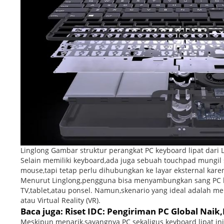
Linglong Gambar struktur perangkat PC keyboard lipat dari 
Selain memiliki keyboard,ada juga sebuah touchpad mungi
mouse,tapi tetap perlu dihubungkan ke layar eksternal karen
Menurut Linglong,pengguna bisa menyambungkan sang PC key
TV,tablet,atau ponsel. Namun,skenario yang ideal adalah 
atau Virtual Reality (VR).
Baca juga: Riset IDC: Pengiriman PC Global Naik
Meskipun menarik,sayangnya PC sekaligus keyboard lipat in