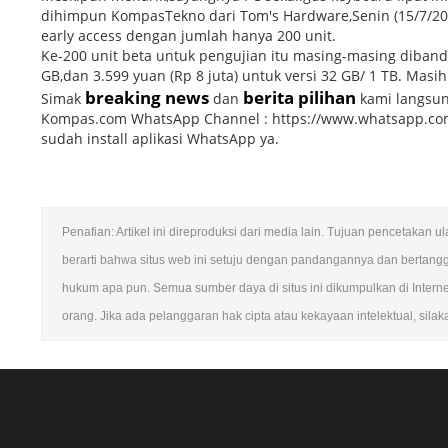
dihimpun KompasTekno dari Tom's Hardware,Senin (15/7/20
early access dengan jumlah hanya 200 unit.
Ke-200 unit beta untuk pengujian itu masing-masing dibande
GB,dan 3.599 yuan (Rp 8 juta) untuk versi 32 GB/ 1 TB. Ma
breaking news
berita pilihan
Simak
dan
kami langsun
Kompas.com WhatsApp Channel : https://www.whatsapp.co
sudah install aplikasi WhatsApp ya.
Penafian: Artikel ini direproduksi dari media lain. Tujuan pencetakan 
berarti bahwa situs web ini setuju dengan pandangannya dan bertang
hukum apa pun. Semua sumber daya di situs ini dikumpulkan di Intern
orang. Jika ada pelanggaran hak cipta atau kekayaan intelektual, sila