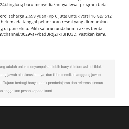
24),Linglong baru menyediakannya lewat program beta
rol seharga 2.699 yuan (Rp 6 juta) untuk versi 16 GB/ 512
sih belum ada tanggal peluncuran resmi yang diumumkan.
g di ponselmu. Pilih saluran andalanmu akses berita
m/channel/0029VaFPbedBPzjZrk13HO3D. Pastikan kamu
ulang adalah untuk menyampaikan lebih banyak informasi. Ini tidak
gung jawab atas keasliannya, dan tidak memikul tanggung jawab
et. Tujuan berbagi hanya untuk pembelajaran dan referensi semua
kan tinggalkan pesan kepada kami.