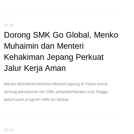
07-30
Dorong SMK Go Global, Menko
Muhaimin dan Menteri
Kehakiman Jepang Perkuat
Jalur Kerja Aman
Menko Muhaimin bertemu Menteri Jepang di Tokyo untuk
dorong percepatan izin SSW, penyederhanaan visa, hingga
peluncuran program SMK Go Global.
07-30