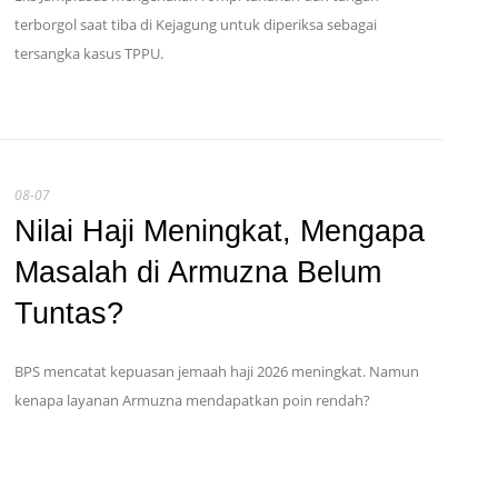
terborgol saat tiba di Kejagung untuk diperiksa sebagai
tersangka kasus TPPU.
08-07
Nilai Haji Meningkat, Mengapa
Masalah di Armuzna Belum
Tuntas?
BPS mencatat kepuasan jemaah haji 2026 meningkat. Namun
kenapa layanan Armuzna mendapatkan poin rendah?