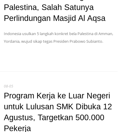
Palestina, Salah Satunya
Perlindungan Masjid Al Aqsa
Indonesia usulkan 5 langkah konkret bela Palestina di Amman,
Yordania, wujud sikap tegas Presiden Prabowo Subianto.
08-05
Program Kerja ke Luar Negeri
untuk Lulusan SMK Dibuka 12
Agustus, Targetkan 500.000
Pekerja