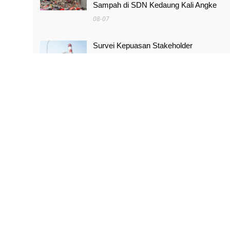
Sampah di SDN Kedaung Kali Angke
08-07
Survei Kepuasan Stakeholder
Meningkat, Pertamina NRE Perkuat
Komitmen Mewujudkan Transisi Energi
Berkelanjutan
08-07
Pimpinan Komisi X Minta Makalah MBG
yang Catut Prabowo Diusut
08-07