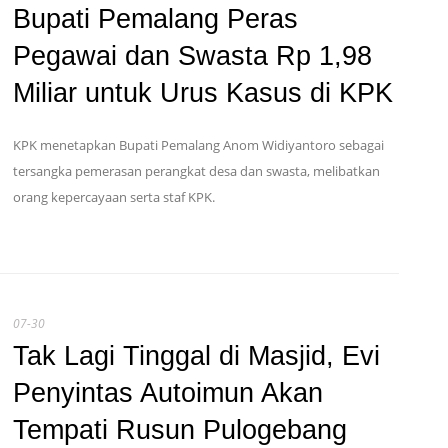
Bupati Pemalang Peras
Pegawai dan Swasta Rp 1,98
Miliar untuk Urus Kasus di KPK
KPK menetapkan Bupati Pemalang Anom Widiyantoro sebagai
tersangka pemerasan perangkat desa dan swasta, melibatkan
orang kepercayaan serta staf KPK.
07-30
Tak Lagi Tinggal di Masjid, Evi
Penyintas Autoimun Akan
Tempati Rusun Pulogebang