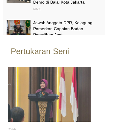
Demo di Balai Kota Jakarta
08-06
Jawab Anggota DPR, Kejagung
Pamerkan Capaian Badan
Pemulihan Aset
08-06
Pertukaran Seni
Melihat Terminal Pondok Cabe
Tangsel yang Mendadak Viral Usai
Jadi Lokasi Syuting No Na
08-06
08-06