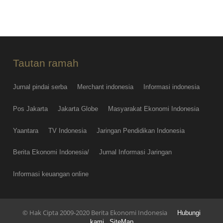
Tautan ramah
Jurnal pindai serba
Merchant indonesia
Informasi indonesia
Pos Jakarta
Jakarta Globe
Masyarakat Ekonomi Indonesia
Yaantara
TV Indonesia
Jaringan Pendidikan Indonesia
Berita Ekonomi Indonesia/
Jurnal Informasi Jaringan
Informasi keuangan online
© Hak Cipta 2009-2020 Berita Ekonomi Indonesia
Hubungi
kami
SiteMap