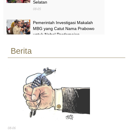
Selatan
08-05
Pemerintah Investigasi Makalah
MBG yang Catut Nama Prabowo
untuk Nobel Perdamaian
08-05
Berita
Air Kali Bekasi dan Medan Satria
Menghitam, Warga Khawatir Bikin
Anak Sakit
08-05
08-06