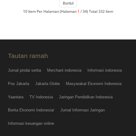
Buntut
10 Item Per Halaman (Halaman
1
/ 34) Total 332 Item
Tautan ramah
Jurnal pindai serba
Merchant indonesia
Informasi indonesia
Pos Jakarta
Jakarta Globe
Masyarakat Ekonomi Indonesia
Yaantara
TV Indonesia
Jaringan Pendidikan Indonesia
Berita Ekonomi Indonesia/
Jurnal Informasi Jaringan
Informasi keuangan online