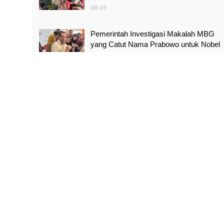
08-05
Pemerintah Investigasi Makalah MBG
yang Catut Nama Prabowo untuk Nobel
Perdamaian
08-05
Air Kali Bekasi dan Medan Satria
Menghitam, Warga Khawatir Bikin Anak
Sakit
08-05