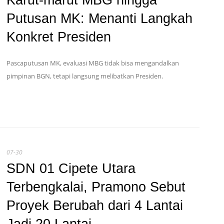
Putusan MK: Menanti Langkah
Konkret Presiden
Pascaputusan MK, evaluasi MBG tidak bisa mengandalkan
pimpinan BGN, tetapi langsung melibatkan Presiden.
07-30
SDN 01 Cipete Utara
Terbengkalai, Pramono Sebut
Proyek Berubah dari 4 Lantai