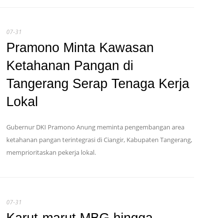
07-31
Pramono Minta Kawasan
Ketahanan Pangan di
Tangerang Serap Tenaga Kerja
Lokal
Gubernur DKI Pramono Anung meminta pengembangan area
ketahanan pangan terintegrasi di Ciangir, Kabupaten Tangerang,
memprioritaskan pekerja lokal.
07-31
Karut-marut MBG hingga