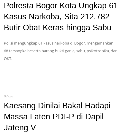
Polresta Bogor Kota Ungkap 61
Kasus Narkoba, Sita 212.782
Butir Obat Keras hingga Sabu
Polisi mengungkap 61 kasus narkoba di Bogor, mengamankan
68 tersangka beserta barang bukti ganja, sabu, psikotropika, dan
OKT.
07-28
Kaesang Dinilai Bakal Hadapi
Massa Laten PDI-P di Dapil
Jateng V