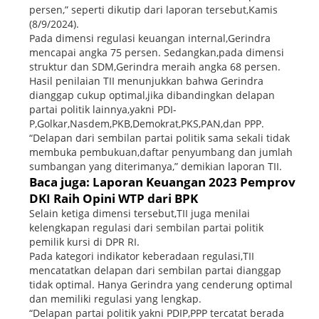
persen,” seperti dikutip dari laporan tersebut,Kamis
(8/9/2024).
Pada dimensi regulasi keuangan internal,Gerindra
mencapai angka 75 persen. Sedangkan,pada dimensi
struktur dan SDM,Gerindra meraih angka 68 persen.
Hasil penilaian TII menunjukkan bahwa Gerindra
dianggap cukup optimal,jika dibandingkan delapan
partai politik lainnya,yakni PDI-
P,Golkar,Nasdem,PKB,Demokrat,PKS,PAN,dan PPP.
“Delapan dari sembilan partai politik sama sekali tidak
membuka pembukuan,daftar penyumbang dan jumlah
sumbangan yang diterimanya,” demikian laporan TII.
Baca juga: Laporan Keuangan 2023 Pemprov
DKI Raih Opini WTP dari BPK
Selain ketiga dimensi tersebut,TII juga menilai
kelengkapan regulasi dari sembilan partai politik
pemilik kursi di DPR RI.
Pada kategori indikator keberadaan regulasi,TII
mencatatkan delapan dari sembilan partai dianggap
tidak optimal. Hanya Gerindra yang cenderung optimal
dan memiliki regulasi yang lengkap.
“Delapan partai politik yakni PDIP,PPP tercatat berada