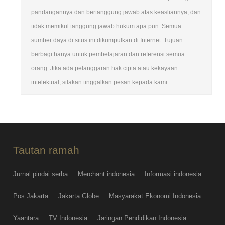
pandangannya dan bertanggung jawab atas keasliannya, dan
tidak memikul tanggung jawab hukum apa pun. Semua
sumber daya di situs ini dikumpulkan di Internet. Tujuan
berbagi hanya untuk pembelajaran dan referensi semua
orang. Jika ada pelanggaran hak cipta atau kekayaan
intelektual, silakan tinggalkan pesan kepada kami.
Tautan ramah
Jurnal pindai serba
Merchant indonesia
Informasi indonesia
Pos Jakarta
Jakarta Globe
Masyarakat Ekonomi Indonesia
Yaantara
TV Indonesia
Jaringan Pendidikan Indonesia