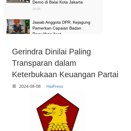
Demo di Balai Kota Jakarta
08-06
Jawab Anggota DPR, Kejagung
Pamerkan Capaian Badan
Pemulihan Aset
08-06
Gerindra Dinilai Paling
Melihat Terminal Pondok Cabe
Tangsel yang Mendadak Viral Usai
Transparan dalam
Jadi Lokasi Syuting No Na
Keterbukaan Keuangan Partai
08-06
2024-08-08
HaiPress