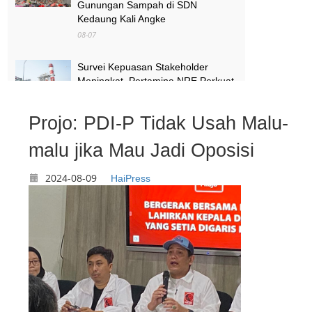
Gunungan Sampah di SDN
Kedaung Kali Angke
08-07
Survei Kepuasan Stakeholder
Meningkat, Pertamina NRE Perkuat
Komitmen Mewujudkan Transisi
Energi Berkelanjutan
Projo: PDI-P Tidak Usah Malu-
08-07
malu jika Mau Jadi Oposisi
Pimpinan Komisi X Minta Makalah
MBG yang Catut Prabowo Diusut
2024-08-09
HaiPress
08-07