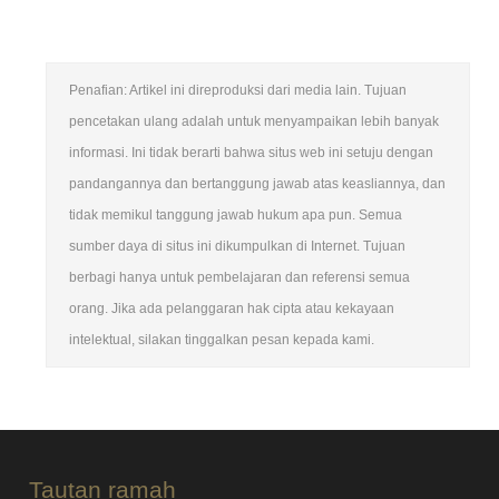
Penafian: Artikel ini direproduksi dari media lain. Tujuan
pencetakan ulang adalah untuk menyampaikan lebih banyak
informasi. Ini tidak berarti bahwa situs web ini setuju dengan
pandangannya dan bertanggung jawab atas keasliannya, dan
tidak memikul tanggung jawab hukum apa pun. Semua
sumber daya di situs ini dikumpulkan di Internet. Tujuan
berbagi hanya untuk pembelajaran dan referensi semua
orang. Jika ada pelanggaran hak cipta atau kekayaan
intelektual, silakan tinggalkan pesan kepada kami.
Tautan ramah