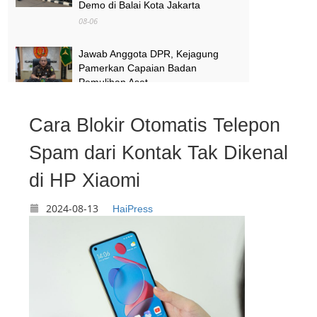
Demo di Balai Kota Jakarta
08-06
Jawab Anggota DPR, Kejagung
Pamerkan Capaian Badan
Pemulihan Aset
08-06
Cara Blokir Otomatis Telepon
Melihat Terminal Pondok Cabe
Tangsel yang Mendadak Viral Usai
Spam dari Kontak Tak Dikenal
Jadi Lokasi Syuting No Na
di HP Xiaomi
08-06
2024-08-13
HaiPress