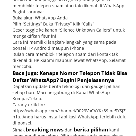
memblokir telepon spam atau tak dikenal di WhatsApp.
Begini caranya:
Buka akun WhatsApp Anda
Pilih “Settings” Buka “Privacy” Klik “Calls”
Geser toggle ke kanan “Silence Unknown Callers” untuk
mengaktifkan fitur ini
Cara ini memiliki langkah-langkah yang sama pada
ponsel HP Android maupun iPhone
Itulah cara memblokir telepon spam dari kontak tak
dikenal di HP Xiaomi maupun lewat WhatsApp. Selamat
mencoba.
Baca juga: Kenapa Nomor Telepon Tidak Bisa
Daftar WhatsApp? Begini Penjelasannya
Dapatkan update berita teknologi dan gadget pilihan
setiap hari. Mari bergabung di Kanal WhatsApp
KompasTekno.
Caranya klik link
https://whatsapp.com/channel/0029VaCVYKk89ine5YSjZ
h1a. Anda harus install aplikasi WhatsApp terlebih dulu
di ponsel.
breaking news
berita pilihan
Simak
dan
kami
langsung di ponselmu. Pilih saluran andalanmu akses