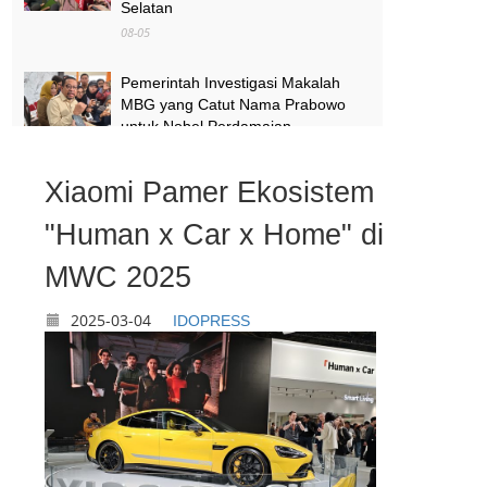
Selatan
08-05
Pemerintah Investigasi Makalah
MBG yang Catut Nama Prabowo
untuk Nobel Perdamaian
08-05
Xiaomi Pamer Ekosistem
Air Kali Bekasi dan Medan Satria
Menghitam, Warga Khawatir Bikin
"Human x Car x Home" di
Anak Sakit
MWC 2025
08-05
2025-03-04
IDOPRESS