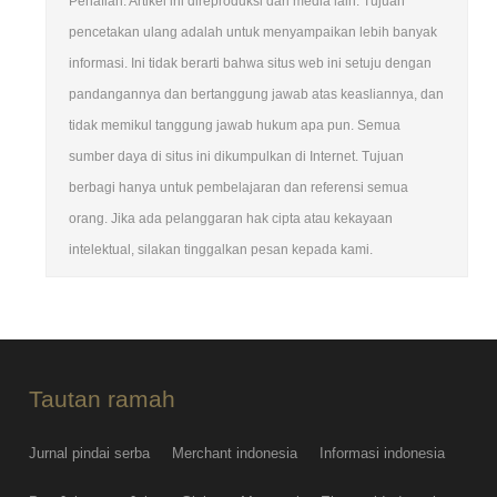
Penafian: Artikel ini direproduksi dari media lain. Tujuan
pencetakan ulang adalah untuk menyampaikan lebih banyak
informasi. Ini tidak berarti bahwa situs web ini setuju dengan
pandangannya dan bertanggung jawab atas keasliannya, dan
tidak memikul tanggung jawab hukum apa pun. Semua
sumber daya di situs ini dikumpulkan di Internet. Tujuan
berbagi hanya untuk pembelajaran dan referensi semua
orang. Jika ada pelanggaran hak cipta atau kekayaan
intelektual, silakan tinggalkan pesan kepada kami.
Tautan ramah
Jurnal pindai serba
Merchant indonesia
Informasi indonesia