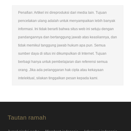
Penafian: Artikel ini direproduksi dari media lain. Tujuan
pencetakan ulang adalah untuk menyampaikan lebih banyak
informasi. Ini tidak berarti bahwa situs web ini setuju dengan
pandangannya dan bertanggung jawab atas keasliannya, dan
tidak memikul tanggung jawab hukum apa pun. Semua
sumber daya di situs ini dikumpulkan di Internet. Tujuan
berbagi hanya untuk pembelajaran dan referensi semua
orang. Jika ada pelanggaran hak cipta atau kekayaan
intelektual, silakan tinggalkan pesan kepada kami.
Tautan ramah