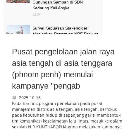
Gunungan Sampah di SDN
Kedaung Kali Angke
08-07
Survei Kepuasan Stakeholder
Meningkat, Pertamina NRE Perkuat
Komitmen Mewujudkan Transisi
Energi Berkelanjutan
Pusat pengelolaan jalan raya
08-07
asia tengah di asia tenggara
Pimpinan Komisi X Minta Makalah
MBG yang Catut Prabowo Diusut
(phnom penh) memulai
08-07
kampanye "pengab
2025-10-16
Pada hari ini, program penekanan pada pusat
manajemen distrik asia tengah, asia tengah, berfokus
pada kebutuhan hidup di sepanjang garis, membentuk
tim komunikasi keselamatan lalu lintas, masuk ke dalam
sekolah N.R KUNTHABOPHA guna melakukan kampanye