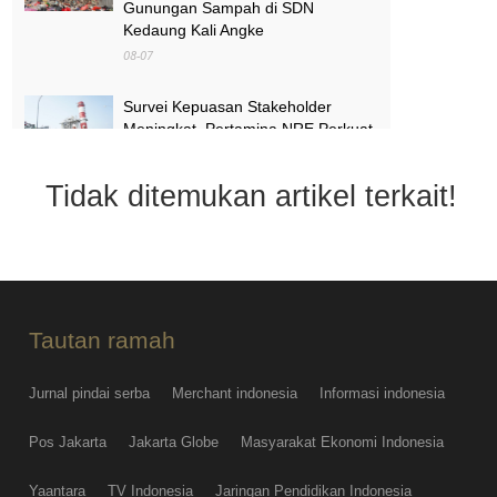
Gunungan Sampah di SDN
Kedaung Kali Angke
08-07
Survei Kepuasan Stakeholder
Meningkat, Pertamina NRE Perkuat
Komitmen Mewujudkan Transisi
Energi Berkelanjutan
Tidak ditemukan artikel terkait!
08-07
Pimpinan Komisi X Minta Makalah
MBG yang Catut Prabowo Diusut
08-07
Tautan ramah
Jurnal pindai serba
Merchant indonesia
Informasi indonesia
Pos Jakarta
Jakarta Globe
Masyarakat Ekonomi Indonesia
Yaantara
TV Indonesia
Jaringan Pendidikan Indonesia