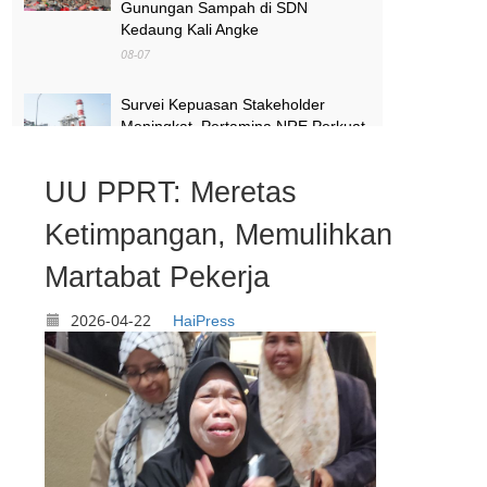
Gunungan Sampah di SDN
Kedaung Kali Angke
08-07
Survei Kepuasan Stakeholder
Meningkat, Pertamina NRE Perkuat
Komitmen Mewujudkan Transisi
Energi Berkelanjutan
UU PPRT: Meretas
08-07
Ketimpangan, Memulihkan
Pimpinan Komisi X Minta Makalah
MBG yang Catut Prabowo Diusut
Martabat Pekerja
08-07
2026-04-22
HaiPress