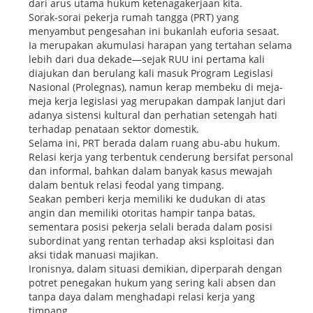
dari arus utama hukum ketenagakerjaan kita.
Sorak-sorai pekerja rumah tangga (PRT) yang
menyambut pengesahan ini bukanlah euforia sesaat.
Ia merupakan akumulasi harapan yang tertahan selama
lebih dari dua dekade—sejak RUU ini pertama kali
diajukan dan berulang kali masuk Program Legislasi
Nasional (Prolegnas), namun kerap membeku di meja-
meja kerja legislasi yag merupakan dampak lanjut dari
adanya sistensi kultural dan perhatian setengah hati
terhadap penataan sektor domestik.
Selama ini, PRT berada dalam ruang abu-abu hukum.
Relasi kerja yang terbentuk cenderung bersifat personal
dan informal, bahkan dalam banyak kasus mewajah
dalam bentuk relasi feodal yang timpang.
Seakan pemberi kerja memiliki ke dudukan di atas
angin dan memiliki otoritas hampir tanpa batas,
sementara posisi pekerja selali berada dalam posisi
subordinat yang rentan terhadap aksi ksploitasi dan
aksi tidak manuasi majikan.
Ironisnya, dalam situasi demikian, diperparah dengan
potret penegakan hukum yang sering kali absen dan
tanpa daya dalam menghadapi relasi kerja yang
timpang.