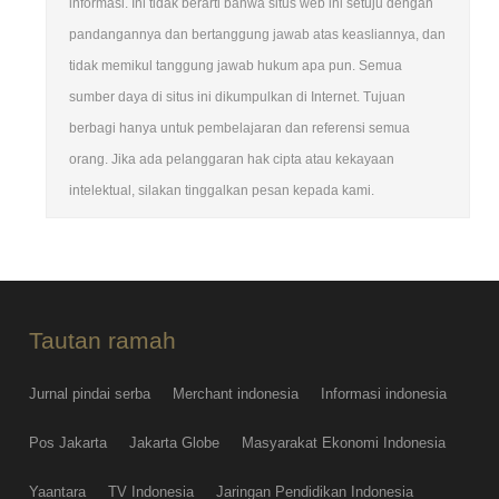
informasi. Ini tidak berarti bahwa situs web ini setuju dengan
pandangannya dan bertanggung jawab atas keasliannya, dan
tidak memikul tanggung jawab hukum apa pun. Semua
sumber daya di situs ini dikumpulkan di Internet. Tujuan
berbagi hanya untuk pembelajaran dan referensi semua
orang. Jika ada pelanggaran hak cipta atau kekayaan
intelektual, silakan tinggalkan pesan kepada kami.
Tautan ramah
Jurnal pindai serba
Merchant indonesia
Informasi indonesia
Pos Jakarta
Jakarta Globe
Masyarakat Ekonomi Indonesia
Yaantara
TV Indonesia
Jaringan Pendidikan Indonesia