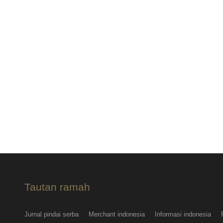
Tautan ramah
Jurnal pindai serba
Merchant indonesia
Informasi indonesia