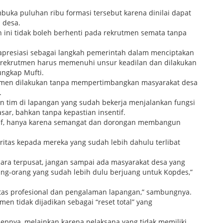
uka puluhan ribu formasi tersebut karena dinilai dapat
 desa.
n ini tidak boleh berhenti pada rekrutmen semata tanpa
apresiasi sebagai langkah pemerintah dalam menciptakan
 rekrutmen harus memenuhi unsur keadilan dan dilakukan
 ungkap Mufti.
ekrutmen dilakukan tanpa mempertimbangkan masyarakat desa
.
an tim di lapangan yang sudah bekerja menjalankan fungsi
asar, bahkan tanpa kepastian insentif.
ntif, hanya karena semangat dan dorongan membangun
ritas kepada mereka yang sudah lebih dahulu terlibat
ra terpusat, jangan sampai ada masyarakat desa yang
ang-orang yang sudah lebih dulu berjuang untuk Kopdes,”
itas profesional dan pengalaman lapangan,” sambungnya.
en tidak dijadikan sebagai “reset total” yang
epnya, melainkan karena pelaksana yang tidak memiliki