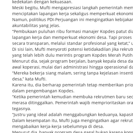
kedekatan dengan kekuasaan.
Meski begitu, Mufti mengapresiasi langkah pemerintah memb
menciptakan lapangan kerja sekaligus memperkuat ekonomi
Namun, politikus PDI-Perjuangan ini mengingatkan kebijaka
akuntabilitas yang jelas.
“Pembukaan puluhan ribu formasi manajer Kopdes patut di
lapangan kerja dan memperkuat ekonomi desa. Tapi proses
secara transparan, melalui standar profesional yang ketat,”
Di sisi lain, Mufti menyoroti potensi ketidakadilan jika r
yang telah lebih dulu merintis program Kopdes Merah Putih
Menurut dia, sejak program berjalan, banyak kepala desa d
awal koperasi, mulai dari administrasi hingga operasional d
“Mereka bekerja siang malam, sering tanpa kejelasan inse
desa,” kata Mufti.
Karena itu, dia berharap pemerintah tetap memberikan prio
dalam pengembangan Kopdes.
“Ketika pemerintah kemudian membuka rekrutmen baru seca
merasa ditinggalkan. Pemerintah wajib memprioritaskan or
tegasnya.
“Justru yang ideal adalah menggabungkan keduanya, kapas
Dalam kesempatan itu, Mufti juga mengingatkan agar rekrutm
mengabaikan kerja-kerja sebelumnya di desa.
Menurut dia, banyak program desa gagal bukan karena kons