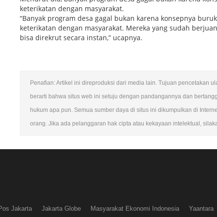
keterikatan dengan masyarakat.
“Banyak program desa gagal bukan karena konsepnya buruk,
keterikatan dengan masyarakat. Mereka yang sudah berjuang 
bisa direkrut secara instan,” ucapnya.
Penafian: Artikel ini direproduksi dari media lain. Tujuan pencetakan 
berarti bahwa situs web ini setuju dengan pandangannya dan bertang
hukum apa pun. Semua sumber daya di situs ini dikumpulkan di Intern
orang. Jika ada pelanggaran hak cipta atau kekayaan intelektual, sila
Pos Jakarta
Jakarta Globe
Masyarakat Ekonomi Indonesia
Yaantara