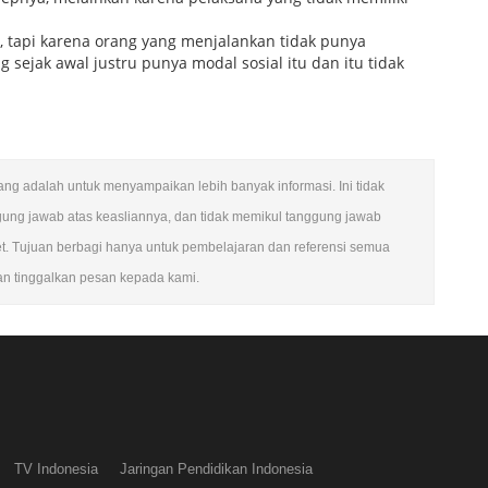
 tapi karena orang yang menjalankan tidak punya
sejak awal justru punya modal sosial itu dan itu tidak
ulang adalah untuk menyampaikan lebih banyak informasi. Ini tidak
gung jawab atas keasliannya, dan tidak memikul tanggung jawab
et. Tujuan berbagi hanya untuk pembelajaran dan referensi semua
kan tinggalkan pesan kepada kami.
TV Indonesia
Jaringan Pendidikan Indonesia