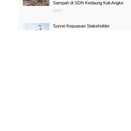
Sampah di SDN Kedaung Kali Angke
08-07
Survei Kepuasan Stakeholder
Meningkat, Pertamina NRE Perkuat
Komitmen Mewujudkan Transisi Energi
Berkelanjutan
08-07
Pimpinan Komisi X Minta Makalah MBG
yang Catut Prabowo Diusut
08-07