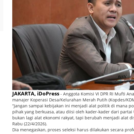
JAKARTA, iDoPress
- Anggota Komisi VI DPR RI Mufti A
manajer Koperasi Desa/Kelurahan Merah Putih (Kopdes/KDMP)
“Jangan sampai kebijakan ini menjadi alat politik di mana po
pihak yang berkuasa, atau diisi oleh kader-kader dari partai
bukan lagi alat ekonomi rakyat, tapi berubah menjadi alat d
Rabu (22/4/2026).
Dia menegaskan, proses seleksi harus dilakukan secara prof