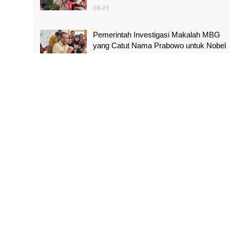
08-05
Pemerintah Investigasi Makalah MBG
yang Catut Nama Prabowo untuk Nobel
Perdamaian
08-05
Air Kali Bekasi dan Medan Satria
Menghitam, Warga Khawatir Bikin Anak
Sakit
08-05