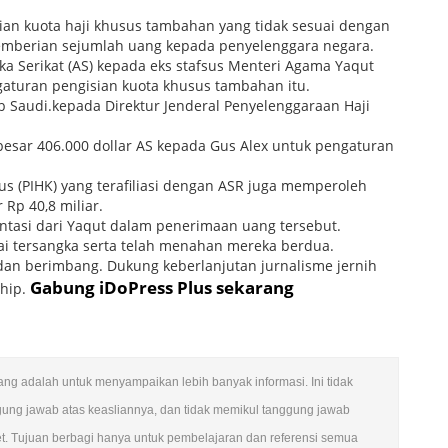
sian kuota haji khusus tambahan yang tidak sesuai dengan
emberian sejumlah uang kepada penyelenggara negara.
a Serikat (AS) kepada eks stafsus Menteri Agama Yaqut
engaturan pengisian kuota khusus tambahan itu.
ab Saudi.kepada Direktur Jenderal Penyelenggaraan Haji
besar 406.000 dollar AS kepada Gus Alex untuk pengaturan
us (PIHK) yang terafiliasi dengan ASR juga memperoleh
Rp 40,8 miliar.
tasi dari Yaqut dalam penerimaan uang tersebut.
ai tersangka serta telah menahan mereka berdua.
dan berimbang. Dukung keberlanjutan jurnalisme jernih
Gabung iDoPress Plus sekarang
ship.
ulang adalah untuk menyampaikan lebih banyak informasi. Ini tidak
gung jawab atas keasliannya, dan tidak memikul tanggung jawab
et. Tujuan berbagi hanya untuk pembelajaran dan referensi semua