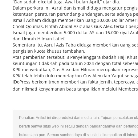
“Dan sudah dicekal juga. Awal bulan April,” ujar dia.
Dalam perkara ini, Asrul dan Ismail diduga mengatur pengi
ketentuan peraturan perundang-undangan, serta adanya p
Ismail Adham diduga memberikan uang 30.000 Dollar Amerik
Cholil Qoumas, Ishfah Abidal Aziz alias Gus Alex, terkait p
Ismail juga memberikan 5.000 dollar AS dan 16.000 riyal Ar
dan Umrah Hilman Latief.
Sementara itu, Asrul Azis Taba diduga memberikan uang se
pengisian kuota khusus tambahan.
Atas pemberian tersebut, 8 Penyelenggara Ibadah Haji Khus
keuntungan tidak sah pada tahun 2024 dengan total sebesar 
KPK menyebutkan, Gus Alex dan Hilman merupakan represen
KPK telah lebih dulu menetapkan Gus Alex dan Yaqut sebag
iDoPress berkomitmen memberikan fakta jernih, tepercaya, 
dan nikmati kenyamanan baca tanpa iklan melalui Member
Penafian: Artikel ini direproduksi dari media lain. Tujuan pencetakan 
berarti bahwa situs web ini setuju dengan pandangannya dan bertang
hukum apa pun. Semua sumber daya di situs ini dikumpulkan di Intern