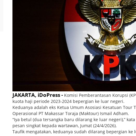
JAKARTA, iDoPress -
Komisi Pemberantasan Korupsi (KP
kuota haji periode 2023-2024 bepergian ke luar negeri.
Keduanya adalah eks Ketua Umum Asosiasi Kesatuan Tour Tra
Operasional PT Makassar Toraja (Maktour) Ismail Adham.
“Iya betul (dua tersangka baru dilarang ke luar negeri),” ka
pesan singkat kepada wartawan, Jumat (24/4/2026).
Taufik mengatakan, keduanya sudah dilarang bepergian ke lua