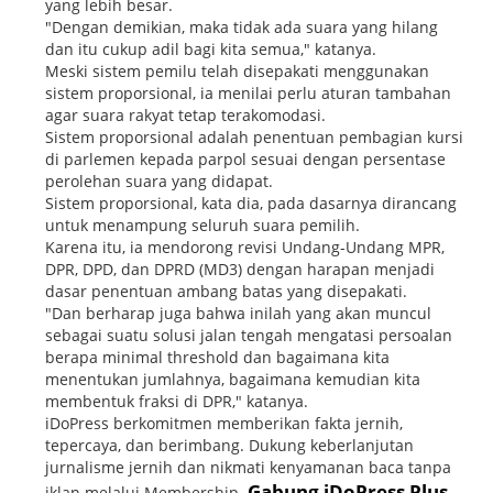
yang lebih besar.
"Dengan demikian, maka tidak ada suara yang hilang
dan itu cukup adil bagi kita semua," katanya.
Meski sistem pemilu telah disepakati menggunakan
sistem proporsional, ia menilai perlu aturan tambahan
agar suara rakyat tetap terakomodasi.
Sistem proporsional adalah penentuan pembagian kursi
di parlemen kepada parpol sesuai dengan persentase
perolehan suara yang didapat.
Sistem proporsional, kata dia, pada dasarnya dirancang
untuk menampung seluruh suara pemilih.
Karena itu, ia mendorong revisi Undang-Undang MPR,
DPR, DPD, dan DPRD (MD3) dengan harapan menjadi
dasar penentuan ambang batas yang disepakati.
"Dan berharap juga bahwa inilah yang akan muncul
sebagai suatu solusi jalan tengah mengatasi persoalan
berapa minimal threshold dan bagaimana kita
menentukan jumlahnya, bagaimana kemudian kita
membentuk fraksi di DPR," katanya.
iDoPress berkomitmen memberikan fakta jernih,
tepercaya, dan berimbang. Dukung keberlanjutan
jurnalisme jernih dan nikmati kenyamanan baca tanpa
Gabung iDoPress Plus
iklan melalui Membership.