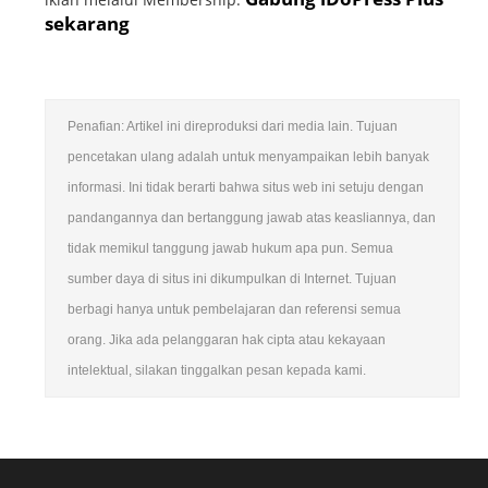
sekarang
Penafian: Artikel ini direproduksi dari media lain. Tujuan
pencetakan ulang adalah untuk menyampaikan lebih banyak
informasi. Ini tidak berarti bahwa situs web ini setuju dengan
pandangannya dan bertanggung jawab atas keasliannya, dan
tidak memikul tanggung jawab hukum apa pun. Semua
sumber daya di situs ini dikumpulkan di Internet. Tujuan
berbagi hanya untuk pembelajaran dan referensi semua
orang. Jika ada pelanggaran hak cipta atau kekayaan
intelektual, silakan tinggalkan pesan kepada kami.