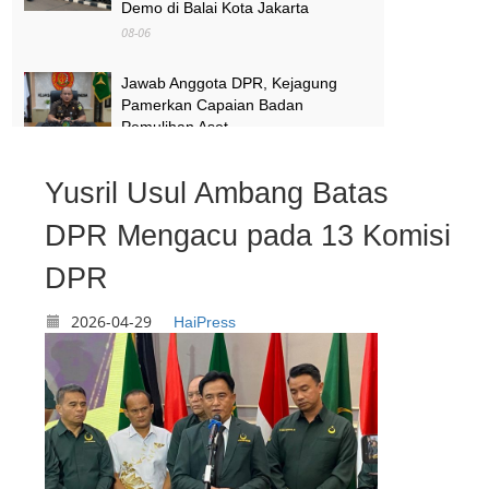
Demo di Balai Kota Jakarta
08-06
Jawab Anggota DPR, Kejagung
Pamerkan Capaian Badan
Pemulihan Aset
08-06
Yusril Usul Ambang Batas
Melihat Terminal Pondok Cabe
Tangsel yang Mendadak Viral Usai
DPR Mengacu pada 13 Komisi
Jadi Lokasi Syuting No Na
DPR
08-06
2026-04-29
HaiPress