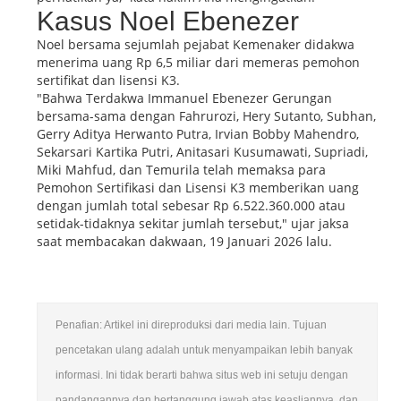
Kasus Noel Ebenezer
Noel bersama sejumlah pejabat Kemenaker didakwa
menerima uang Rp 6,5 miliar dari memeras pemohon
sertifikat dan lisensi K3.
"Bahwa Terdakwa Immanuel Ebenezer Gerungan
bersama-sama dengan Fahrurozi, Hery Sutanto, Subhan,
Gerry Aditya Herwanto Putra, Irvian Bobby Mahendro,
Sekarsari Kartika Putri, Anitasari Kusumawati, Supriadi,
Miki Mahfud, dan Temurila telah memaksa para
Pemohon Sertifikasi dan Lisensi K3 memberikan uang
dengan jumlah total sebesar Rp 6.522.360.000 atau
setidak-tidaknya sekitar jumlah tersebut," ujar jaksa
saat membacakan dakwaan, 19 Januari 2026 lalu.
Penafian: Artikel ini direproduksi dari media lain. Tujuan
pencetakan ulang adalah untuk menyampaikan lebih banyak
informasi. Ini tidak berarti bahwa situs web ini setuju dengan
pandangannya dan bertanggung jawab atas keasliannya, dan