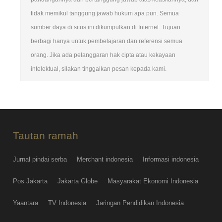
tidak memikul tanggung jawab hukum apa pun. Semua
sumber daya di situs ini dikumpulkan di Internet. Tujuan
berbagi hanya untuk pembelajaran dan referensi semua
orang. Jika ada pelanggaran hak cipta atau kekayaan
intelektual, silakan tinggalkan pesan kepada kami.
Tautan ramah
Jurnal pindai serba
Merchant indonesia
Informasi indonesia
Pos Jakarta
Jakarta Globe
Masyarakat Ekonomi Indonesia
Yaantara
TV Indonesia
Jaringan Pendidikan Indonesia