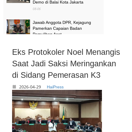
Demo di Balai Kota Jakarta
08-06
Jawab Anggota DPR, Kejagung
Pamerkan Capaian Badan
Pemulihan Aset
08-06
Eks Protokoler Noel Menangis
Melihat Terminal Pondok Cabe
Tangsel yang Mendadak Viral Usai
Saat Jadi Saksi Meringankan
Jadi Lokasi Syuting No Na
di Sidang Pemerasan K3
08-06
2026-04-29
HaiPress