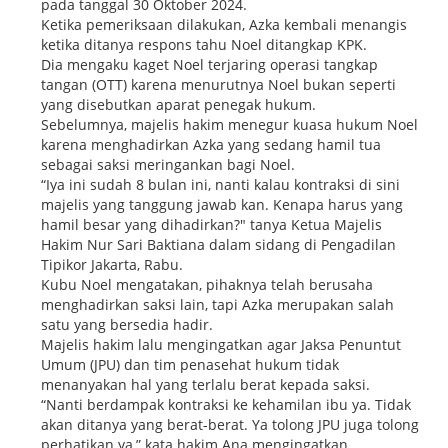
pada tanggal 30 Oktober 2024.
Ketika pemeriksaan dilakukan, Azka kembali menangis
ketika ditanya respons tahu Noel ditangkap KPK.
Dia mengaku kaget Noel terjaring operasi tangkap
tangan (OTT) karena menurutnya Noel bukan seperti
yang disebutkan aparat penegak hukum.
Sebelumnya, majelis hakim menegur kuasa hukum Noel
karena menghadirkan Azka yang sedang hamil tua
sebagai saksi meringankan bagi Noel.
“Iya ini sudah 8 bulan ini, nanti kalau kontraksi di sini
majelis yang tanggung jawab kan. Kenapa harus yang
hamil besar yang dihadirkan?" tanya Ketua Majelis
Hakim Nur Sari Baktiana dalam sidang di Pengadilan
Tipikor Jakarta, Rabu.
Kubu Noel mengatakan, pihaknya telah berusaha
menghadirkan saksi lain, tapi Azka merupakan salah
satu yang bersedia hadir.
Majelis hakim lalu mengingatkan agar Jaksa Penuntut
Umum (JPU) dan tim penasehat hukum tidak
menanyakan hal yang terlalu berat kepada saksi.
“Nanti berdampak kontraksi ke kehamilan ibu ya. Tidak
akan ditanya yang berat-berat. Ya tolong JPU juga tolong
perhatikan ya,” kata hakim Ana mengingatkan.