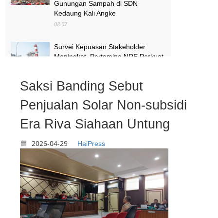
Gunungan Sampah di SDN
Kedaung Kali Angke
08-07
Survei Kepuasan Stakeholder
Meningkat, Pertamina NRE Perkuat
Komitmen Mewujudkan Transisi
Energi Berkelanjutan
Saksi Banding Sebut
08-07
Penjualan Solar Non-subsidi
Pimpinan Komisi X Minta Makalah
MBG yang Catut Prabowo Diusut
Era Riva Siahaan Untung
08-07
2026-04-29
HaiPress