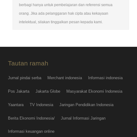
berbagi hanya untuk pembelajaran dan referensi semua
orang. Jika ada pelanggaran hak cipta atau kekayaan
intelektual, silakan tinggalkan pesan kepada kami.
Tautan ramah
Jurnal pindai serba
Merchant indonesia
Informasi indonesia
Pos Jakarta
Jakarta Globe
Masyarakat Ekonomi Indonesia
Yaantara
TV Indonesia
Jaringan Pendidikan Indonesia
Berita Ekonomi Indonesia/
Jurnal Informasi Jaringan
Informasi keuangan online