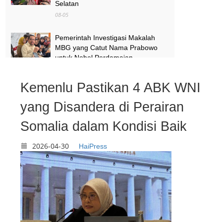
Selatan
08-05
Pemerintah Investigasi Makalah
MBG yang Catut Nama Prabowo
untuk Nobel Perdamaian
08-05
Kemenlu Pastikan 4 ABK WNI
Air Kali Bekasi dan Medan Satria
Menghitam, Warga Khawatir Bikin
yang Disandera di Perairan
Anak Sakit
Somalia dalam Kondisi Baik
08-05
2026-04-30
HaiPress