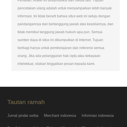
Penafian: Artikel ini direproduksi dari media lain. Tujuan
pencetakan ulang adalah untuk menyampaikan lebih banyak
informasi. Ini tidak berarti bahwa situs web ini setuju dengan
pandangannya dan bertanggung jawab atas keasliannya, dan
tidak memikul tanggung jawab hukum apa pun. Semua
sumber daya di situs ini dikumpulkan di Internet. Tujuan
berbagi hanya untuk pembelajaran dan referensi semua
orang. Jika ada pelanggaran hak cipta atau kekayaan
intelektual, silakan tinggalkan pesan kepada kami.
Tautan ramah
Jurnal pindai serba
Merchant indonesia
Informasi indonesia