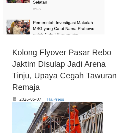
Selatan
08-05
Pemerintah Investigasi Makalah
MBG yang Catut Nama Prabowo
untuk Nobel Perdamaian
08-05
Kolong Flyover Pasar Rebo
Air Kali Bekasi dan Medan Satria
Menghitam, Warga Khawatir Bikin
Jaktim Disulap Jadi Arena
Anak Sakit
Tinju, Upaya Cegah Tawuran
08-05
Remaja
2026-05-07
HaiPress