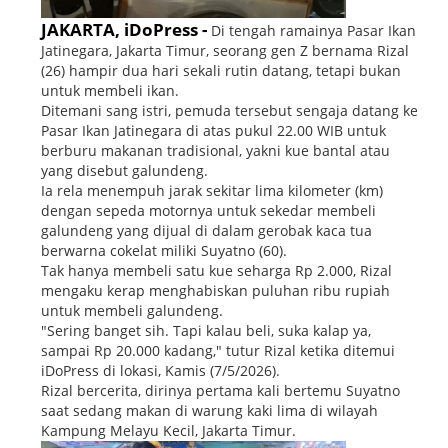
JAKARTA, iDoPress -
Di tengah ramainya Pasar Ikan
Jatinegara, Jakarta Timur, seorang gen Z bernama Rizal
(26) hampir dua hari sekali rutin datang, tetapi bukan
untuk membeli ikan.
Ditemani sang istri, pemuda tersebut sengaja datang ke
Pasar Ikan Jatinegara di atas pukul 22.00 WIB untuk
berburu makanan tradisional, yakni kue bantal atau
yang disebut galundeng.
Ia rela menempuh jarak sekitar lima kilometer (km)
dengan sepeda motornya untuk sekedar membeli
galundeng yang dijual di dalam gerobak kaca tua
berwarna cokelat miliki Suyatno (60).
Tak hanya membeli satu kue seharga Rp 2.000, Rizal
mengaku kerap menghabiskan puluhan ribu rupiah
untuk membeli galundeng.
"Sering banget sih. Tapi kalau beli, suka kalap ya,
sampai Rp 20.000 kadang," tutur Rizal ketika ditemui
iDoPress di lokasi, Kamis (7/5/2026).
Rizal bercerita, dirinya pertama kali bertemu Suyatno
saat sedang makan di warung kaki lima di wilayah
Kampung Melayu Kecil, Jakarta Timur.