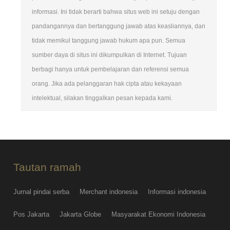
informasi. Ini tidak berarti bahwa situs web ini setuju dengan
pandangannya dan bertanggung jawab atas keasliannya, dan
tidak memikul tanggung jawab hukum apa pun. Semua
sumber daya di situs ini dikumpulkan di Internet. Tujuan
berbagi hanya untuk pembelajaran dan referensi semua
orang. Jika ada pelanggaran hak cipta atau kekayaan
intelektual, silakan tinggalkan pesan kepada kami.
Tautan ramah
Jurnal pindai serba
Merchant indonesia
Informasi indonesia
Pos Jakarta
Jakarta Globe
Masyarakat Ekonomi Indonesia