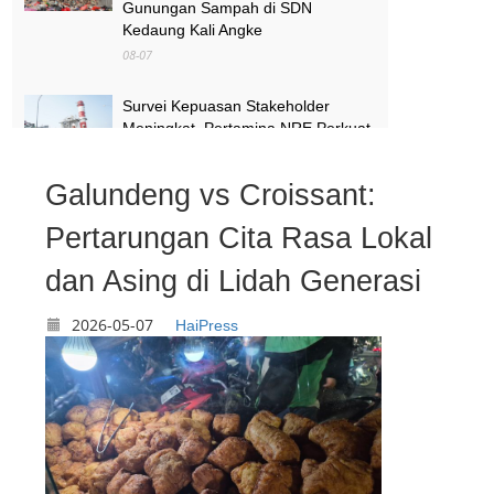
Gunungan Sampah di SDN
Kedaung Kali Angke
08-07
Survei Kepuasan Stakeholder
Meningkat, Pertamina NRE Perkuat
Komitmen Mewujudkan Transisi
Energi Berkelanjutan
Galundeng vs Croissant:
08-07
Pertarungan Cita Rasa Lokal
Pimpinan Komisi X Minta Makalah
MBG yang Catut Prabowo Diusut
dan Asing di Lidah Generasi
08-07
2026-05-07
HaiPress