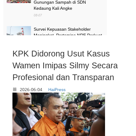
Gunungan Sampah di SDN
Kedaung Kali Angke
08-07
Survei Kepuasan Stakeholder
Meningkat, Pertamina NRE Perkuat
Komitmen Mewujudkan Transisi
Energi Berkelanjutan
KPK Didorong Usut Kasus
08-07
Wamen Imipas Silmy Secara
Pimpinan Komisi X Minta Makalah
MBG yang Catut Prabowo Diusut
Profesional dan Transparan
08-07
2026-06-04
HaiPress