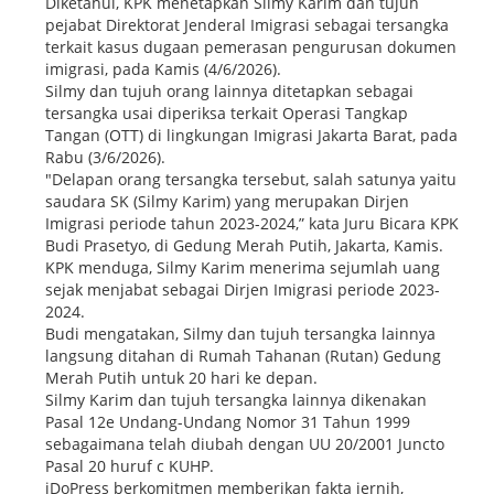
Diketahui, KPK menetapkan Silmy Karim dan tujuh
pejabat Direktorat Jenderal Imigrasi sebagai tersangka
terkait kasus dugaan pemerasan pengurusan dokumen
imigrasi, pada Kamis (4/6/2026).
Silmy dan tujuh orang lainnya ditetapkan sebagai
tersangka usai diperiksa terkait Operasi Tangkap
Tangan (OTT) di lingkungan Imigrasi Jakarta Barat, pada
Rabu (3/6/2026).
"Delapan orang tersangka tersebut, salah satunya yaitu
saudara SK (Silmy Karim) yang merupakan Dirjen
Imigrasi periode tahun 2023-2024,” kata Juru Bicara KPK
Budi Prasetyo, di Gedung Merah Putih, Jakarta, Kamis.
KPK menduga, Silmy Karim menerima sejumlah uang
sejak menjabat sebagai Dirjen Imigrasi periode 2023-
2024.
Budi mengatakan, Silmy dan tujuh tersangka lainnya
langsung ditahan di Rumah Tahanan (Rutan) Gedung
Merah Putih untuk 20 hari ke depan.
Silmy Karim dan tujuh tersangka lainnya dikenakan
Pasal 12e Undang-Undang Nomor 31 Tahun 1999
sebagaimana telah diubah dengan UU 20/2001 Juncto
Pasal 20 huruf c KUHP.
iDoPress berkomitmen memberikan fakta jernih,