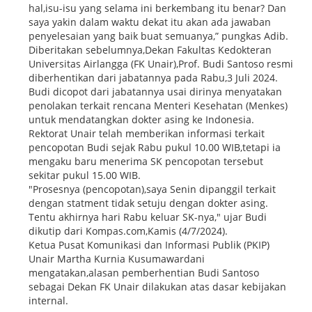
hal,isu-isu yang selama ini berkembang itu benar? Dan
saya yakin dalam waktu dekat itu akan ada jawaban
penyelesaian yang baik buat semuanya,” pungkas Adib.
Diberitakan sebelumnya,Dekan Fakultas Kedokteran
Universitas Airlangga (FK Unair),Prof. Budi Santoso resmi
diberhentikan dari jabatannya pada Rabu,3 Juli 2024.
Budi dicopot dari jabatannya usai dirinya menyatakan
penolakan terkait rencana Menteri Kesehatan (Menkes)
untuk mendatangkan dokter asing ke Indonesia.
Rektorat Unair telah memberikan informasi terkait
pencopotan Budi sejak Rabu pukul 10.00 WIB,tetapi ia
mengaku baru menerima SK pencopotan tersebut
sekitar pukul 15.00 WIB.
"Prosesnya (pencopotan),saya Senin dipanggil terkait
dengan statment tidak setuju dengan dokter asing.
Tentu akhirnya hari Rabu keluar SK-nya," ujar Budi
dikutip dari Kompas.com,Kamis (4/7/2024).
Ketua Pusat Komunikasi dan Informasi Publik (PKIP)
Unair Martha Kurnia Kusumawardani
mengatakan,alasan pemberhentian Budi Santoso
sebagai Dekan FK Unair dilakukan atas dasar kebijakan
internal.