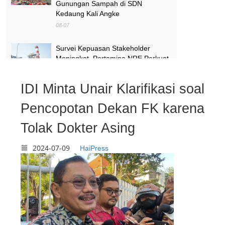
Gunungan Sampah di SDN
Kedaung Kali Angke
08-07
Survei Kepuasan Stakeholder
Meningkat, Pertamina NRE Perkuat
Komitmen Mewujudkan Transisi
Energi Berkelanjutan
IDI Minta Unair Klarifikasi soal
08-07
Pencopotan Dekan FK karena
Pimpinan Komisi X Minta Makalah
MBG yang Catut Prabowo Diusut
Tolak Dokter Asing
08-07
2024-07-09
HaiPress