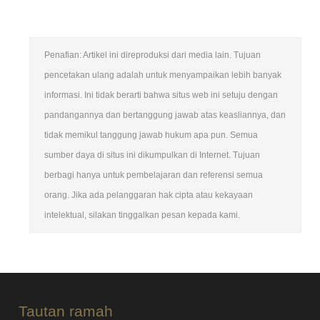
Penafian: Artikel ini direproduksi dari media lain. Tujuan
pencetakan ulang adalah untuk menyampaikan lebih banyak
informasi. Ini tidak berarti bahwa situs web ini setuju dengan
pandangannya dan bertanggung jawab atas keasliannya, dan
tidak memikul tanggung jawab hukum apa pun. Semua
sumber daya di situs ini dikumpulkan di Internet. Tujuan
berbagi hanya untuk pembelajaran dan referensi semua
orang. Jika ada pelanggaran hak cipta atau kekayaan
intelektual, silakan tinggalkan pesan kepada kami.
Tautan ramah