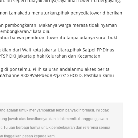
Itu seperti diayak airnya,saya lihat tower itu bergoyang,"
imon Lamakadu menuturkan,pihak penyediatower diberikan
kukan pembongkaran. Makanya warga merasa tidak nyaman
embongkaran," kata dia.
hui bahwa pendirian tower itu tanpa adanya surat bukti
an dari Wali kota Jakarta Utara,pihak Satpol PP,Dinas
 PTSP DKI Jakarta,pihak Kelurahan dan Kecamatan
g di ponselmu. Pilih saluran andalanmu akses berita
m/channel/0029VaFPbedBPzjZrk13HO3D. Pastikan kamu
ulang adalah untuk menyampaikan lebih banyak informasi. Ini tidak
gung jawab atas keasliannya, dan tidak memikul tanggung jawab
et. Tujuan berbagi hanya untuk pembelajaran dan referensi semua
kan tinggalkan pesan kepada kami.