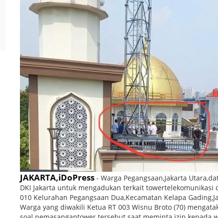
JAKARTA,iDoPress
- Warga Pegangsaan,Jakarta Utara,d
DKI Jakarta untuk mengadukan terkait towertelekomunikasi di
010 Kelurahan Pegangsaan Dua,Kecamatan Kelapa Gading,Ja
Warga yang diwakili Ketua RT 003 Wisnu Broto (70) mengat
soal pemasangantower tersebut saat meminta izin kepada w