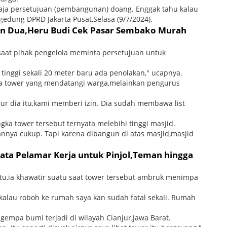
aja persetujuan (pembangunan) doang. Enggak tahu kalau
 gedung DPRD Jakarta Pusat,Selasa (9/7/2024).
aan Dua,Heru Budi Cek Pasar Sembako Murah
aat pihak pengelola meminta persetujuan untuk
tinggi sekali 20 meter baru ada penolakan," ucapnya.
ola tower yang mendatangi warga,melainkan pengurus
gur dia itu,kami memberi izin. Dia sudah membawa list
a tower tersebut ternyata melebihi tinggi masjid.
annya cukup. Tapi karena dibangun di atas masjid,masjid
Data Pelamar Kerja untuk Pinjol,Teman hingga
tu,ia khawatir suatu saat tower tersebut ambruk menimpa
h,kalau roboh ke rumah saya kan sudah fatal sekali. Rumah
gempa bumi terjadi di wilayah Cianjur,Jawa Barat.