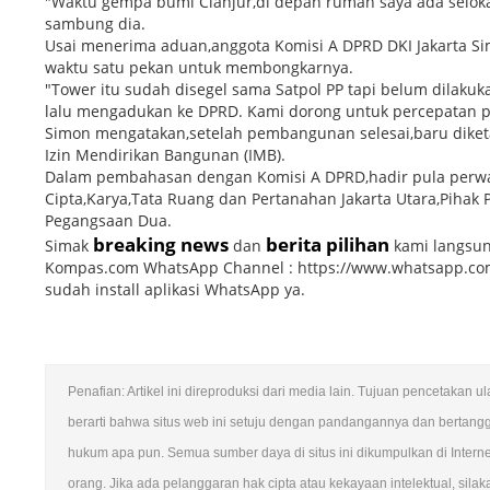
"Waktu gempa bumi Cianjur,di depan rumah saya ada selokan. 
sambung dia.
Usai menerima aduan,anggota Komisi A DPRD DKI Jakarta S
waktu satu pekan untuk membongkarnya.
"Tower itu sudah disegel sama Satpol PP tapi belum dila
lalu mengadukan ke DPRD. Kami dorong untuk percepatan p
Simon mengatakan,setelah pembangunan selesai,baru diketa
Izin Mendirikan Bangunan (IMB).
Dalam pembahasan dengan Komisi A DPRD,hadir pula perwakil
Cipta,Karya,Tata Ruang dan Pertanahan Jakarta Utara,Pihak
Pegangsaan Dua.
breaking news
berita pilihan
Simak
dan
kami langsun
Kompas.com WhatsApp Channel : https://www.whatsapp.co
sudah install aplikasi WhatsApp ya.
Penafian: Artikel ini direproduksi dari media lain. Tujuan pencetakan 
berarti bahwa situs web ini setuju dengan pandangannya dan bertang
hukum apa pun. Semua sumber daya di situs ini dikumpulkan di Intern
orang. Jika ada pelanggaran hak cipta atau kekayaan intelektual, sila