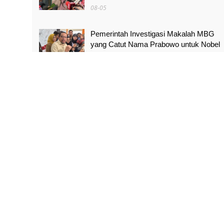
08-05
Pemerintah Investigasi Makalah MBG
yang Catut Nama Prabowo untuk Nobel
Perdamaian
08-05
Air Kali Bekasi dan Medan Satria
Menghitam, Warga Khawatir Bikin Anak
Sakit
08-05