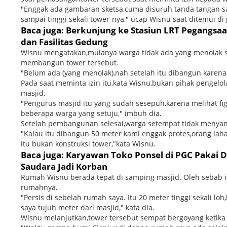
"Enggak ada gambaran sketsa,cuma disuruh tanda tangan s
sampai tinggi sekali tower-nya," ucap Wisnu saat ditemui di
Baca juga: Berkunjung ke Stasiun LRT Pegangs
dan Fasilitas Gedung
Wisnu mengatakan,mulanya warga tidak ada yang menolak s
membangun tower tersebut.
"Belum ada (yang menolak),nah setelah itu dibangun karena 
Pada saat meminta izin itu,kata Wisnu,bukan pihak pengel
masjid.
"Pengurus masjid itu yang sudah sesepuh,karena melihat fi
beberapa warga yang setuju," imbuh dia.
Setelah pembangunan selesai,warga setempat tidak menyangk
"Kalau itu dibangun 50 meter kami enggak protes,orang lah
itu bukan konstruksi tower,"kata Wisnu.
Baca juga: Karyawan Toko Ponsel di PGC Pakai 
Saudara Jadi Korban
Rumah Wisnu berada tepat di samping masjid. Oleh sebab i
rumahnya.
"Persis di sebelah rumah saya. Itu 20 meter tinggi sekali lo
saya tujuh meter dari masjid," kata dia.
Wisnu melanjutkan,tower tersebut sempat bergoyang ketika 