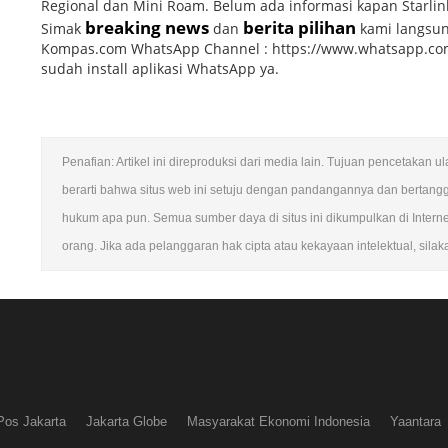
Regional dan Mini Roam. Belum ada informasi kapan Starli
breaking news
berita pilihan
Simak
dan
kami langsun
Kompas.com WhatsApp Channel : https://www.whatsapp.co
sudah install aplikasi WhatsApp ya.
Penafian: Artikel ini direproduksi dari media lain. Tujuan pencetakan 
berarti bahwa situs web ini setuju dengan pandangannya dan bertang
hukum apa pun. Semua sumber daya di situs ini dikumpulkan di Intern
orang. Jika ada pelanggaran hak cipta atau kekayaan intelektual, sila
Pos Jakarta
Jakarta Globe
Masyarakat Ekonomi Indonesia
Yaantara