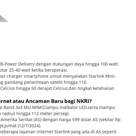
SB-Power Delivery dengan dukungan daya hingga 100 watt.
ar 25-40 watt ketika beroperasi.
ias charger smartphone untuk menyalakan Starlink Mini.
ng pandang penerimaan satelit hingga 110
Celcius hingga 50 derajat Celcius,dan tingkat ketahanan
ternet atau Ancaman Baru bagi NKRI?
Dual Band 3x3 MU-MIMO,lampu indikator LED,serta mampu
radius hingga 112 meter persegi.
r Amerika Serikat (AS) dengan harga 599 dolar AS (sekitar Rp
e,Jumat (12/7/2024).
berapa layanan internet Starlink yang ada di AS,seperti