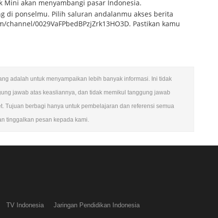
nk Mini akan menyambangi pasar Indonesia.
g di ponselmu. Pilih saluran andalanmu akses berita
m/channel/0029VaFPbedBPzjZrk13HO3D. Pastikan kamu
ulang adalah untuk menyampaikan lebih banyak informasi. Ini tidak
gung jawab atas keasliannya, dan tidak memikul tanggung jawab
et. Tujuan berbagi hanya untuk pembelajaran dan referensi semua
kan tinggalkan pesan kepada kami.
TV Indonesia
Jaringan Pendidikan Indonesia