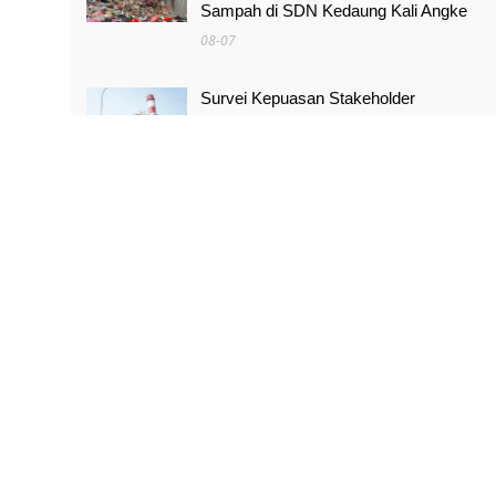
Sampah di SDN Kedaung Kali Angke
08-07
Survei Kepuasan Stakeholder
Meningkat, Pertamina NRE Perkuat
Komitmen Mewujudkan Transisi Energi
Berkelanjutan
08-07
Pimpinan Komisi X Minta Makalah MBG
yang Catut Prabowo Diusut
08-07