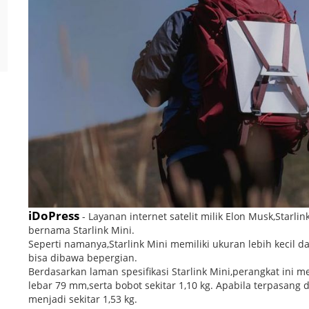
iDoPress
- Layanan internet satelit milik Elon Musk,Starlin
bernama Starlink Mini.
Seperti namanya,Starlink Mini memiliki ukuran lebih kecil da
bisa dibawa bepergian.
Berdasarkan laman spesifikasi Starlink Mini,perangkat ini 
lebar 79 mm,serta bobot sekitar 1,10 kg. Apabila terpasang
menjadi sekitar 1,53 kg.