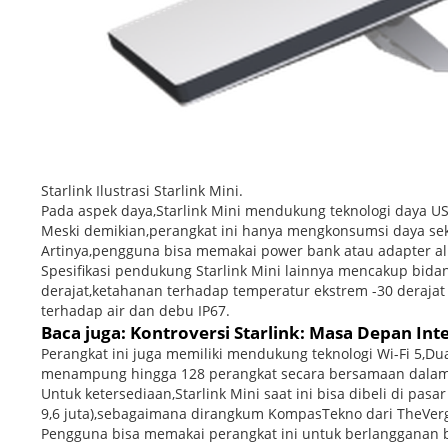
Starlink Ilustrasi Starlink Mini.
Pada aspek daya,Starlink Mini mendukung teknologi daya U
Meski demikian,perangkat ini hanya mengkonsumsi daya sekit
Artinya,pengguna bisa memakai power bank atau adapter al
Spesifikasi pendukung Starlink Mini lainnya mencakup bida
derajat,ketahanan terhadap temperatur ekstrem -30 derajat 
terhadap air dan debu IP67.
Baca juga: Kontroversi Starlink: Masa Depan In
Perangkat ini juga memiliki mendukung teknologi Wi-Fi 5,
menampung hingga 128 perangkat secara bersamaan dalam 
Untuk ketersediaan,Starlink Mini saat ini bisa dibeli di pasa
9,6 juta),sebagaimana dirangkum KompasTekno dari TheVerg
Pengguna bisa memakai perangkat ini untuk berlangganan be