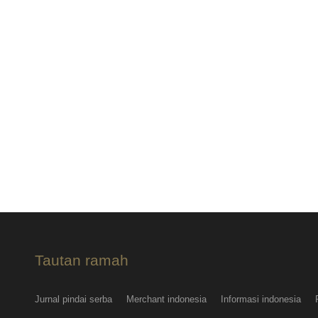
Tautan ramah
Jurnal pindai serba
Merchant indonesia
Informasi indonesia