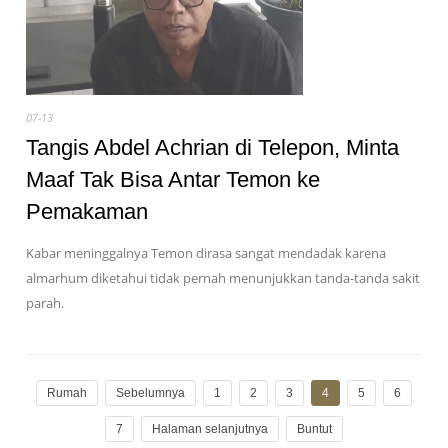
07-13
Tangis Abdel Achrian di Telepon, Minta
Maaf Tak Bisa Antar Temon ke
Pemakaman
Kabar meninggalnya Temon dirasa sangat mendadak karena
almarhum diketahui tidak pernah menunjukkan tanda-tanda sakit
parah.
Rumah
Sebelumnya
1
2
3
4
5
6
7
Halaman selanjutnya
Buntut