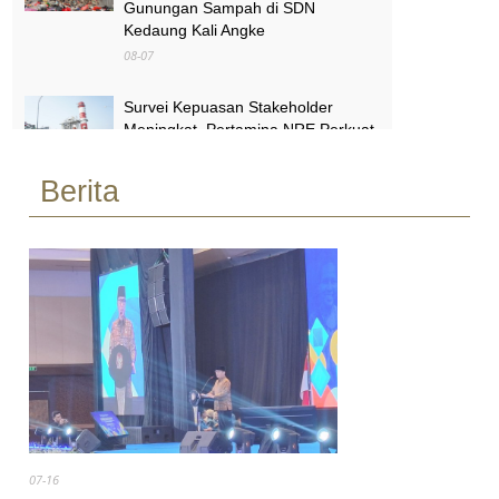
Gunungan Sampah di SDN
Kedaung Kali Angke
08-07
Survei Kepuasan Stakeholder
Meningkat, Pertamina NRE Perkuat
Komitmen Mewujudkan Transisi
Energi Berkelanjutan
Berita
08-07
Pimpinan Komisi X Minta Makalah
MBG yang Catut Prabowo Diusut
08-07
07-16