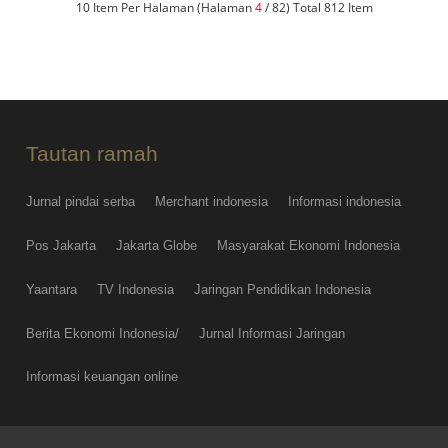
10 Item Per Halaman (Halaman
4
/ 82) Total 812 Item
Tautan ramah
Jurnal pindai serba
Merchant indonesia
Informasi indonesia
Pos Jakarta
Jakarta Globe
Masyarakat Ekonomi Indonesia
Yaantara
TV Indonesia
Jaringan Pendidikan Indonesia
Berita Ekonomi Indonesia/
Jurnal Informasi Jaringan
Informasi keuangan online