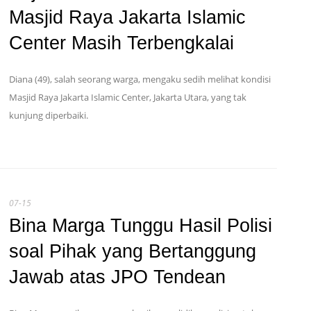
Masjid Raya Jakarta Islamic
Center Masih Terbengkalai
Diana (49), salah seorang warga, mengaku sedih melihat kondisi
Masjid Raya Jakarta Islamic Center, Jakarta Utara, yang tak
kunjung diperbaiki.
07-15
Bina Marga Tunggu Hasil Polisi
soal Pihak yang Bertanggung
Jawab atas JPO Tendean