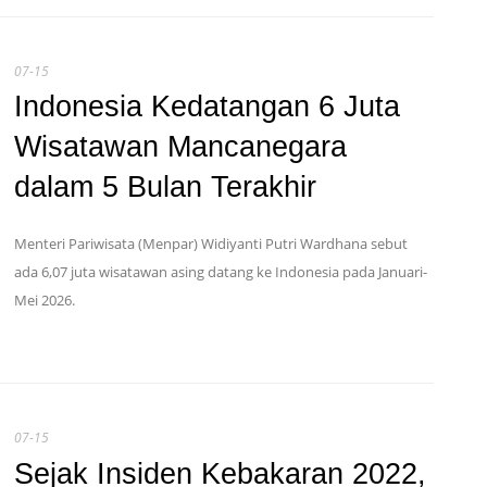
07-15
Indonesia Kedatangan 6 Juta
Wisatawan Mancanegara
dalam 5 Bulan Terakhir
Menteri Pariwisata (Menpar) Widiyanti Putri Wardhana sebut
ada 6,07 juta wisatawan asing datang ke Indonesia pada Januari-
Mei 2026.
07-15
Sejak Insiden Kebakaran 2022,