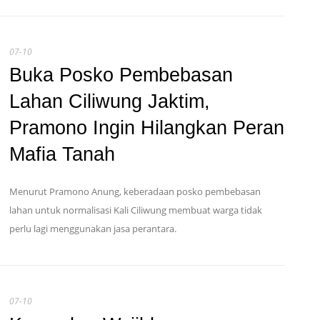
07-10
Buka Posko Pembebasan
Lahan Ciliwung Jaktim,
Pramono Ingin Hilangkan Peran
Mafia Tanah
Menurut Pramono Anung, keberadaan posko pembebasan
lahan untuk normalisasi Kali Ciliwung membuat warga tidak
perlu lagi menggunakan jasa perantara.
07-10