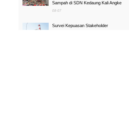
Sampah di SDN Kedaung Kali Angke
08-07
Survei Kepuasan Stakeholder
Meningkat, Pertamina NRE Perkuat
Komitmen Mewujudkan Transisi Energi
Berkelanjutan
08-07
Pimpinan Komisi X Minta Makalah MBG
yang Catut Prabowo Diusut
08-07