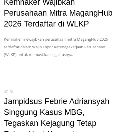
Kemnaker Wajibkan
Perusahaan Mitra MagangHub
2026 Terdaftar di WLKP
Kemnaker mewajibkan perusahaan mitra MagangHub 2026
terdaftar dalam Wajib Lapor Ketenagakerjaan Perusahaan
(WLKP) untuk memastikan legalitasnya.
07-10
Jampidsus Febrie Adriansyah
Singgung Kasus MBG,
Tegaskan Kejagung Tetap