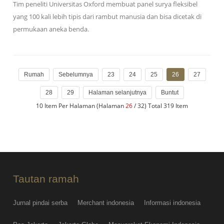
Tim peneliti Universitas Oxford membuat panel surya fleksibel
yang 100 kali lebih tipis dari rambut manusia dan bisa dicetak di
permukaan aneka benda.
Rumah
Sebelumnya
23
24
25
26
27
28
29
Halaman selanjutnya
Buntut
10 Item Per Halaman (Halaman
26
/ 32) Total 319 Item
Tautan ramah
Jurnal pindai serba
Merchant indonesia
Informasi indonesia