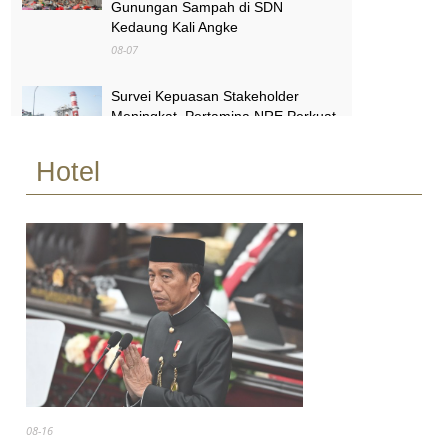
Gunungan Sampah di SDN
Kedaung Kali Angke
08-07
Survei Kepuasan Stakeholder
Meningkat, Pertamina NRE Perkuat
Komitmen Mewujudkan Transisi
Energi Berkelanjutan
Hotel
08-07
Pimpinan Komisi X Minta Makalah
MBG yang Catut Prabowo Diusut
08-07
08-16