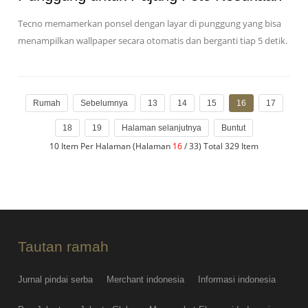
Tecno memamerkan ponsel dengan layar di punggung yang bisa
menampilkan wallpaper secara otomatis dan berganti tiap 5 detik.
Rumah
Sebelumnya
13
14
15
16
17
18
19
Halaman selanjutnya
Buntut
10 Item Per Halaman (Halaman
16
/ 33) Total 329 Item
Tautan ramah
Jurnal pindai serba
Merchant indonesia
Informasi indonesia