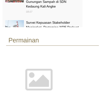
Gunungan Sampah di SDN
Kedaung Kali Angke
08-07
Survei Kepuasan Stakeholder
Meningkat, Pertamina NRE Perkuat
Komitmen Mewujudkan Transisi
Energi Berkelanjutan
Permainan
08-07
Pimpinan Komisi X Minta Makalah
MBG yang Catut Prabowo Diusut
08-07