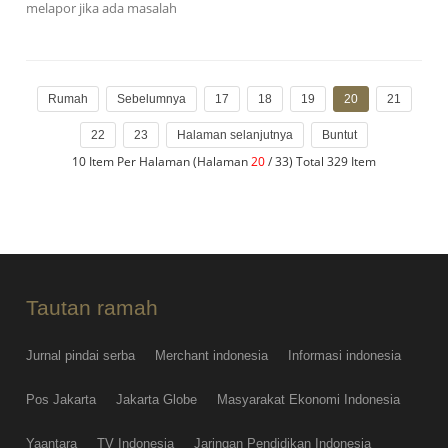
melapor jika ada masalah
Rumah
Sebelumnya
17
18
19
20
21
22
23
Halaman selanjutnya
Buntut
10 Item Per Halaman (Halaman
20
/ 33) Total 329 Item
Tautan ramah
Jurnal pindai serba
Merchant indonesia
Informasi indonesia
Pos Jakarta
Jakarta Globe
Masyarakat Ekonomi Indonesia
Yaantara
TV Indonesia
Jaringan Pendidikan Indonesia