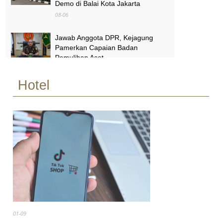
Demo di Balai Kota Jakarta
08-06
Jawab Anggota DPR, Kejagung
Pamerkan Capaian Badan
Pemulihan Aset
08-06
Hotel
Melihat Terminal Pondok Cabe
Tangsel yang Mendadak Viral Usai
Jadi Lokasi Syuting No Na
08-06
01-09