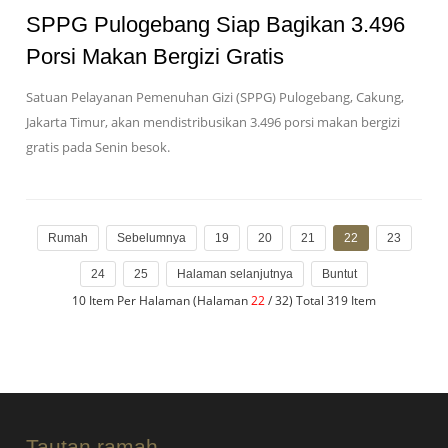
SPPG Pulogebang Siap Bagikan 3.496
Porsi Makan Bergizi Gratis
Satuan Pelayanan Pemenuhan Gizi (SPPG) Pulogebang, Cakung,
Jakarta Timur, akan mendistribusikan 3.496 porsi makan bergizi
gratis pada Senin besok.
Rumah
Sebelumnya
19
20
21
22
23
24
25
Halaman selanjutnya
Buntut
10 Item Per Halaman (Halaman
22
/ 32) Total 319 Item
Tautan ramah