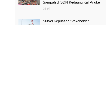
Sampah di SDN Kedaung Kali Angke
08-07
Survei Kepuasan Stakeholder
Meningkat, Pertamina NRE Perkuat
Komitmen Mewujudkan Transisi Energi
Berkelanjutan
08-07
Pimpinan Komisi X Minta Makalah MBG
yang Catut Prabowo Diusut
08-07