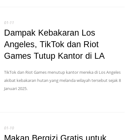
01-11
Dampak Kebakaran Los
Angeles, TikTok dan Riot
Games Tutup Kantor di LA
TikTok dan Riot Games menutup kantor mereka di Los Angeles
akibat kebakaran hutan yang melanda wilayah tersebut sejak 8
Januari 2025.
01-10
Makan Bergizi Gratis untuk