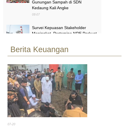
Gunungan Sampah di SDN
Kedaung Kali Angke
08-07
Survei Kepuasan Stakeholder
Meningkat, Pertamina NRE Perkuat
Komitmen Mewujudkan Transisi
Energi Berkelanjutan
Berita Keuangan
08-07
Pimpinan Komisi X Minta Makalah
MBG yang Catut Prabowo Diusut
08-07
07-20