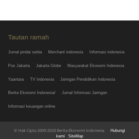
Tautan ramah
Jurnal pindai serba
Merchant indonesia
Informasi indonesia
Pos Jakarta
Jakarta Globe
Masyarakat Ekonomi Indonesia
Yaantara
TV Indonesia
Jaringan Pendidikan Indonesia
Berita Ekonomi Indonesia/
Jurnal Informasi Jaringan
Informasi keuangan online
© Hak Cipta 2009-2020 Berita Ekonomi Indonesia
Hubungi
kami
SiteMap