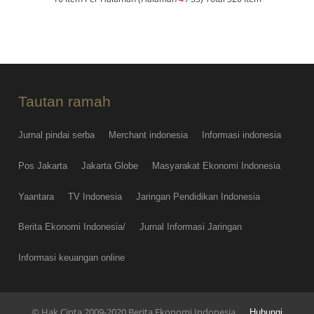
Tautan ramah
Jurnal pindai serba
Merchant indonesia
Informasi indonesia
Pos Jakarta
Jakarta Globe
Masyarakat Ekonomi Indonesia
Yaantara
TV Indonesia
Jaringan Pendidikan Indonesia
Berita Ekonomi Indonesia/
Jurnal Informasi Jaringan
Informasi keuangan online
© Hak Cipta 2009-2020 Berita Ekonomi Indonesia
Hubungi