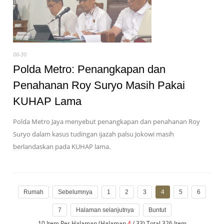
06-30
Polda Metro: Penangkapan dan
Penahanan Roy Suryo Masih Pakai
KUHAP Lama
Polda Metro Jaya menyebut penangkapan dan penahanan Roy
Suryo dalam kasus tudingan ijazah palsu Jokowi masih
berlandaskan pada KUHAP lama.
Rumah
Sebelumnya
1
2
3
4
5
6
7
Halaman selanjutnya
Buntut
10 Item Per Halaman (Halaman
4
/ 33) Total 326 Item