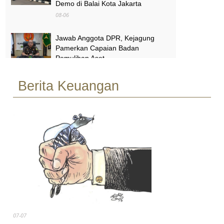
Demo di Balai Kota Jakarta
08-06
Jawab Anggota DPR, Kejagung
Pamerkan Capaian Badan
Pemulihan Aset
08-06
Berita Keuangan
Melihat Terminal Pondok Cabe
Tangsel yang Mendadak Viral Usai
Jadi Lokasi Syuting No Na
08-06
07-07